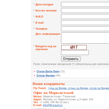
*
Дата поездки
*
Кол-во человек
*
Ф.И.О
*
E-mail
*
Телефон
Доп. информация
*
Введите код на
картинке
Поля, отмеченные звездочкой (*) обязательны для заполнен
Отели Вити-Леву
(11)
Отели Фиджи
(45)
Наши координаты
Fiji-Travel
-
туры на Фиджи, отдых на Фиджи, отели на Фиджи
Офис на Марксистской
Метро
: Марксистская / Таганская
Адрес
: Москва, ул. Марксистская, д 3 офис 416
Тел
: +7 (495) 785-88-10 (мн.)
E-mail
:
info@fiji-travel.ru