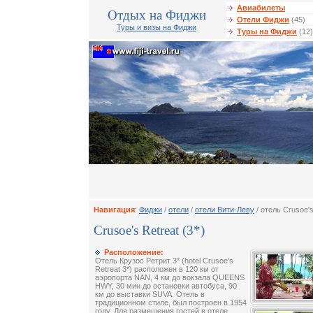
Авиабилеты
Отдых на Фиджи
Отели Фиджи
(45)
Туры и визы на Фиджи
Туры на Фиджи
(12)
Навигация
:
Фиджи
/
отели
/
отели Вити-Леву
/ отель Crusoe's
Crusoe's Retreat (3*)
Расположение:
Отель Крузос Ретрит 3* (hotel Crusoe's
Retreat 3*) расположен в 120 км от
аэропорта NAN, 4 км до вокзала QUEENS
HWY, 30 мин до остановки автобуса, 90
км до выставки SUVA. Отель в
традиционном стиле, был построен в 1954
году. Для размещения гостей в отеле