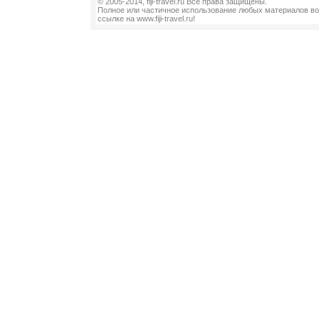
© 2005-2014, fiji-travel.ru Все права защищены.
Полное или частичное использование любых материалов во
ссылке на www.fiji-travel.ru!