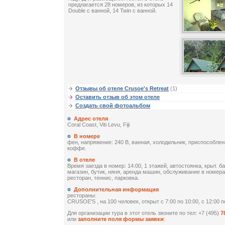
предлагается 28 номеров, из которых 14
Double с ванной, 14 Twin с ванной.
Отзывы об отеле Crusoe's Retreat
(1)
Оставить отзыв об этом отеле
Создать свой фотоальбом
Адрес отеля
Coral Coast, Viti Levu, Fiji
В номере
фен, напряжение: 240 В, ванная, холодильник, приспособлен
коффе.
В отеле
Время заезда в номер: 14:00, 1 этажей, автостоянка, крыт. б
магазин, бутик, няня, аренда машин, обслуживание в номера
ресторан, теннис, парковка.
Дополнительная информация
рестораны:
CRUSOE'S , на 100 человек, открыт c 7:00 по 10:00, c 12:00 по
Для организации тура в этот отель звоните по тел: +7 (495)
7
или
заполните поля формы заявки
: