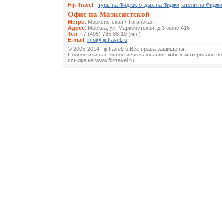
Fiji-Travel
-
туры на Фиджи, отдых на Фиджи, отели на Фиджи
Офис на Марксистской
Метро
: Марксистская / Таганская
Адрес
: Москва, ул. Марксистская, д 3 офис 416
Тел
: +7 (495) 785-88-10 (мн.)
E-mail
:
info@fiji-travel.ru
© 2005-2014, fiji-travel.ru Все права защищены.
Полное или частичное использование любых материалов во
ссылке на www.fiji-travel.ru!