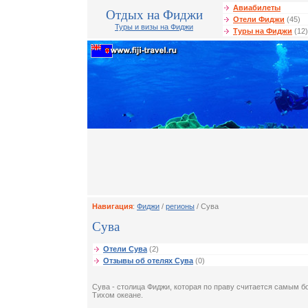
Авиабилеты
Отдых на Фиджи
Отели Фиджи
(45)
Туры и визы на Фиджи
Туры на Фиджи
(12)
Навигация
:
Фиджи
/
регионы
/ Сува
Сува
Отели Сува
(2)
Отзывы об отелях Сува
(0)
Сува - столица Фиджи, которая по праву считается самым
Тихом океане.