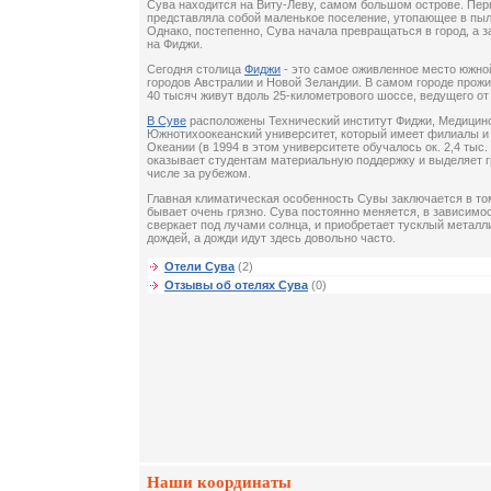
Сува находится на Виту-Леву, самом большом острове. Пе
представляла собой маленькое поселение, утопающее в пыли
Однако, постепенно, Сува начала превращаться в город, а з
на Фиджи.
Сегодня столица
Фиджи
- это самое оживленное место южной
городов Австралии и Новой Зеландии. В самом городе прожи
40 тысяч живут вдоль 25-километрового шоссе, ведущего от
В Суве
расположены Технический институт Фиджи, Медицинс
Южнотихоокеанский университет, который имеет филиалы и 
Океании (в 1994 в этом университете обучалось ок. 2,4 тыс.
оказывает студентам материальную поддержку и выделяет г
числе за рубежом.
Главная климатическая особенность Сувы заключается в том
бывает очень грязно. Сува постоянно меняется, в зависимос
сверкает под лучами солнца, и приобретает тусклый металл
дождей, а дожди идут здесь довольно часто.
Отели Сува
(2)
Отзывы об отелях Сува
(0)
Наши координаты