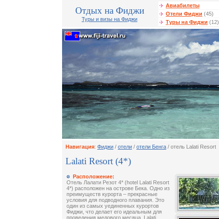
Авиабилеты
Отдых на Фиджи
Отели Фиджи
(45)
Туры и визы на Фиджи
Туры на Фиджи
(12)
Навигация
:
Фиджи
/
отели
/
отели Бенга
/ отель Lalati Resort
Lalati Resort (4*)
Расположение:
Отель Лалати Резот 4* (hotel Lalati Resort
4*) расположен на острове Бека. Одно из
преимуществ курорта – прекрасные
условия для подводного плавания. Это
один из самых уединенных курортов
Фиджи, что делает его идеальным для
проведения медового месяца. Lalati