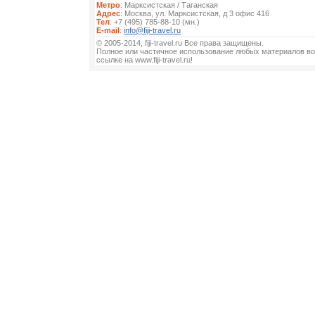
Метро
: Марксистская / Таганская
Адрес
: Москва, ул. Марксистская, д 3 офис 416
Тел
: +7 (495) 785-88-10 (мн.)
E-mail
:
info@fiji-travel.ru
© 2005-2014, fiji-travel.ru Все права защищены.
Полное или частичное использование любых материалов во
ссылке на www.fiji-travel.ru!