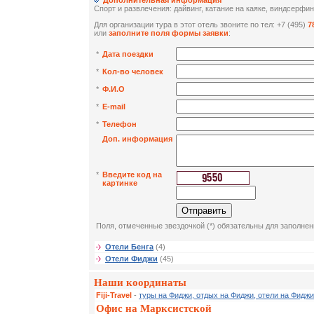
Дополнительная информация
Спорт и развлечения: дайвинг, катание на каяке, виндсерфин
Для организации тура в этот отель звоните по тел: +7 (495)
7
или
заполните поля формы заявки
:
*
Дата поездки
*
Кол-во человек
*
Ф.И.О
*
E-mail
*
Телефон
Доп. информация
*
Введите код на
картинке
Поля, отмеченные звездочкой (*) обязательны для заполнен
Отели Бенга
(4)
Отели Фиджи
(45)
Наши координаты
Fiji-Travel
-
туры на Фиджи, отдых на Фиджи, отели на Фиджи
Офис на Марксистской