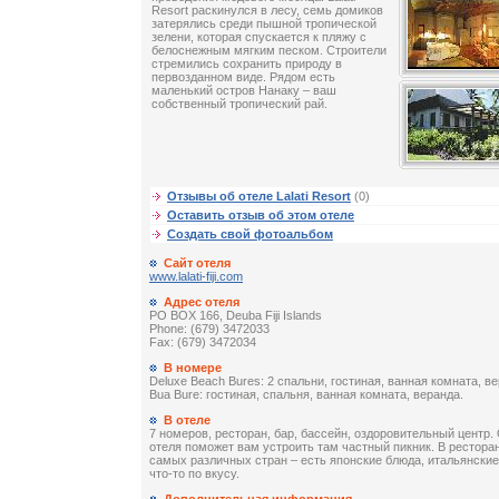
Resort раскинулся в лесу, семь домиков
затерялись среди пышной тропической
зелени, которая спускается к пляжу с
белоснежным мягким песком. Строители
стремились сохранить природу в
первозданном виде. Рядом есть
маленький остров Нанаку – ваш
собственный тропический рай.
Отзывы об отеле Lalati Resort
(0)
Оставить отзыв об этом отеле
Создать свой фотоальбом
Сайт отеля
www.lalati-fiji.com
Адрес отеля
PO BOX 166, Deuba Fiji Islands
Phone: (679) 3472033
Fax: (679) 3472034
В номере
Deluxe Beach Bures: 2 спальни, гостиная, ванная комната, в
Bua Bure: гостиная, спальня, ванная комната, веранда.
В отеле
7 номеров, ресторан, бар, бассейн, оздоровительный цент
отеля поможет вам устроить там частный пикник. В рестора
самых различных стран – есть японские блюда, итальянски
что-то по вкусу.