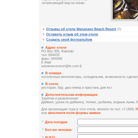
потрясающий вид на океан.
Отзывы об отеле Wananavu Beach Resort
(0)
Оставить отзыв об этом отеле
Создать свой фотоальбом
Адрес отеля
PO Box 305, Rakiraki
тел: 694433
факс: 694499
E-Mail:
wananavuresort@is.com.fj
В номере
потолочные вентиляторы, холодильник, возможность сделать
В отеле
ресторан, бар, два пляжа и пристань для яхт.
Дополнительная информация
Занятия и развлечения:
Дайвинг, уроки по дайвингу, теннис, рыбалка, водные лыжи, 
Для организации тура в этот отель звоните по тел: +7 (495)
7
или
заполните поля формы заявки
:
*
Дата поездки
*
Кол-во человек
*
Ф.И.О