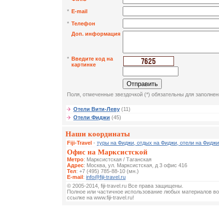
*
E-mail
*
Телефон
Доп. информация
*
Введите код на
картинке
Поля, отмеченные звездочкой (*) обязательны для заполнен
Отели Вити-Леву
(11)
Отели Фиджи
(45)
Наши координаты
Fiji-Travel
-
туры на Фиджи, отдых на Фиджи, отели на Фиджи
Офис на Марксистской
Метро
: Марксистская / Таганская
Адрес
: Москва, ул. Марксистская, д 3 офис 416
Тел
: +7 (495) 785-88-10 (мн.)
E-mail
:
info@fiji-travel.ru
© 2005-2014, fiji-travel.ru Все права защищены.
Полное или частичное использование любых материалов во
ссылке на www.fiji-travel.ru!