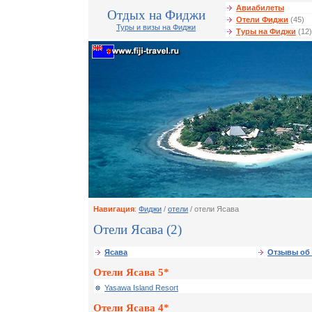
Авиабилеты
Отдых на Фиджи
Отели Фиджи
(45)
Туры и визы на Фиджи
Туры на Фиджи
(12)
Навигация
:
Фиджи
/
отели
/ отели Ясава
Отели Ясава (2)
Ясава
Отзывы об 
Отели Ясава 5*
Yasawa Island Resort
Отели Ясава 4*