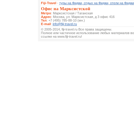
Fiji-Travel
-
туры на Фиджи, отдых на Фиджи, отели на Фиджи
Офис на Марксистской
Метро
: Марксистская / Таганская
Адрес
: Москва, ул. Марксистская, д 3 офис 416
Тел
: +7 (495) 785-88-10 (мн.)
E-mail
:
info@fiji-travel.ru
© 2005-2014, fiji-travel.ru Все права защищены.
Полное или частичное использование любых материалов во
ссылке на www.fiji-travel.ru!